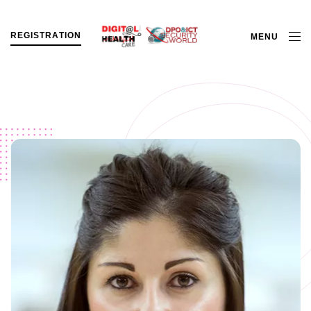
R
E
G
I
S
T
R
A
T
I
O
N
MENU