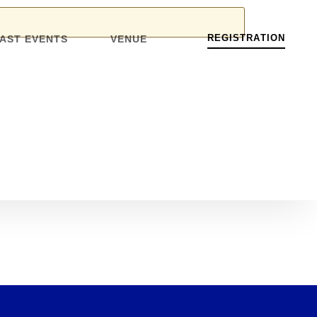
R
E
G
I
S
T
R
A
T
I
O
N
AST EVENTS
VENUE