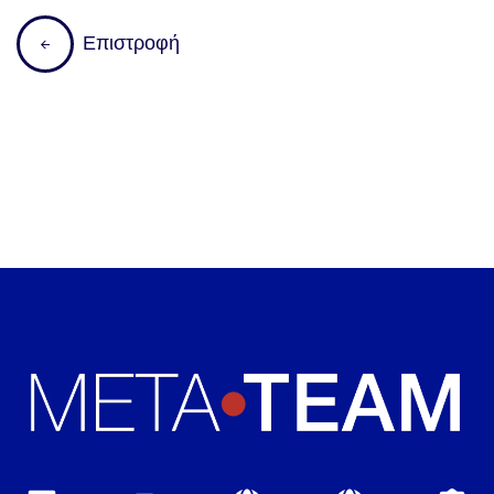
Ε
π
ι
σ
τ
ρ
ο
φ
ή