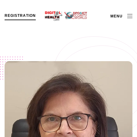
R
E
G
I
S
T
R
A
T
I
O
N
MENU