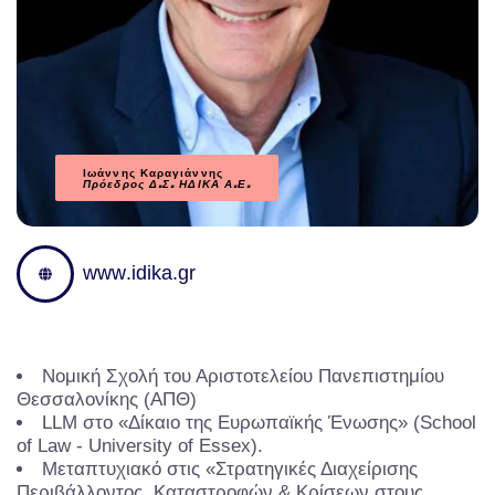
Ιωάννης Καραγιάννης
Πρόεδρος Δ.Σ. ΗΔΙΚΑ Α.Ε.
w
w
w
.
i
d
i
k
a
.
g
r
Νομική Σχολή του Αριστοτελείου Πανεπιστημίου
Θεσσαλονίκης (ΑΠΘ)
LLM στο «Δίκαιο της Ευρωπαϊκής Ένωσης» (School
of Law - University of Essex).
Μεταπτυχιακό στις «Στρατηγικές Διαχείρισης
Περιβάλλοντος, Καταστροφών & Κρίσεων στους