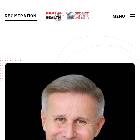
R
E
G
I
S
T
R
A
T
I
O
N
MENU