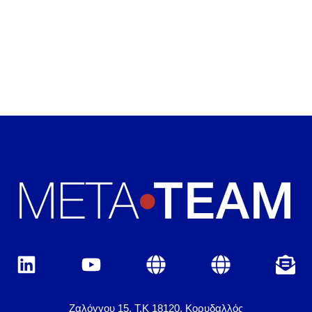
Ζαλόγγου 15, Τ.Κ 18120, Κορυδαλλός