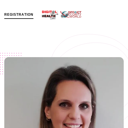
R
E
G
I
S
T
R
A
T
I
O
N
MENU