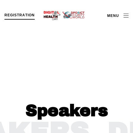
R
E
G
I
S
T
R
A
T
I
O
N
MENU
Speakers
KERS
DI