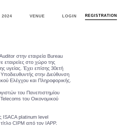
R
E
G
I
S
T
R
A
T
I
O
N
 2024
VENUE
LOGIN
uditor στην εταιρεία Bureau
ε εταιρείες στο χώρο της
της υγείας. Έχει επίσης 30ετή
 Υποδιευθυντής στην Διεύθυνση
ικού Ελέγχου και Πληροφορικής.
ογιστών του Πανεπιστημίου
 Telecoms του Οικονομικού
ς ISACA platinum level
 τίτλο CIPM από τον IAPP.