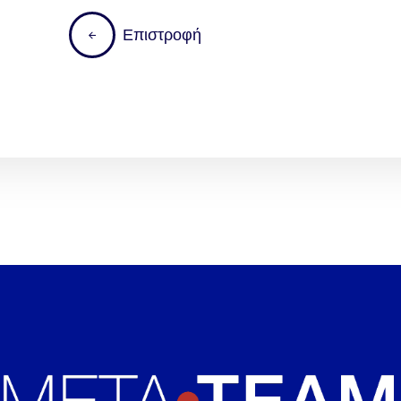
Ε
π
ι
σ
τ
ρ
ο
φ
ή