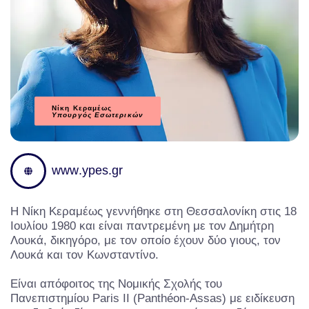
Νίκη Κεραμέως
Υπουργός Εσωτερικών
w
w
w
.
y
p
e
s
.
g
r
Η Νίκη Κεραμέως γεννήθηκε στη Θεσσαλονίκη στις 18
Ιουλίου 1980 και είναι παντρεμένη με τον Δημήτρη
Λουκά, δικηγόρο, με τον οποίο έχουν δύο γιους, τον
Λουκά και τον Κωνσταντίνο.
Είναι απόφοιτος της Νομικής Σχολής του
Πανεπιστημίου Paris II (Panthéon-Assas) με ειδίκευση