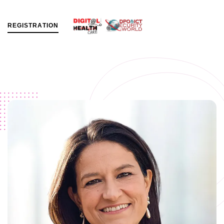
R
E
G
I
S
T
R
A
T
I
O
N
MENU