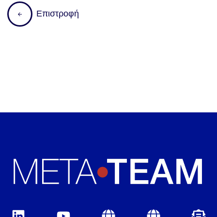
Ε
π
ι
σ
τ
ρ
ο
φ
ή