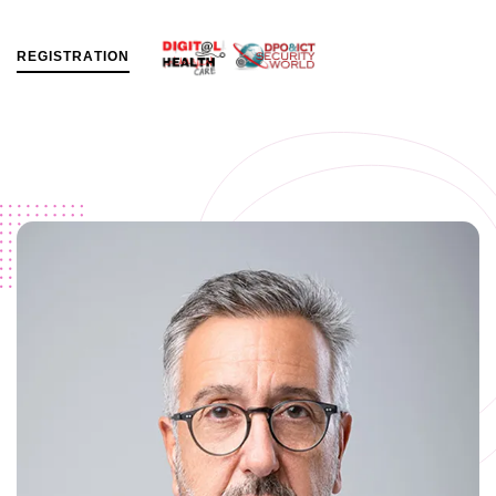
R
E
G
I
S
T
R
A
T
I
O
N
MENU