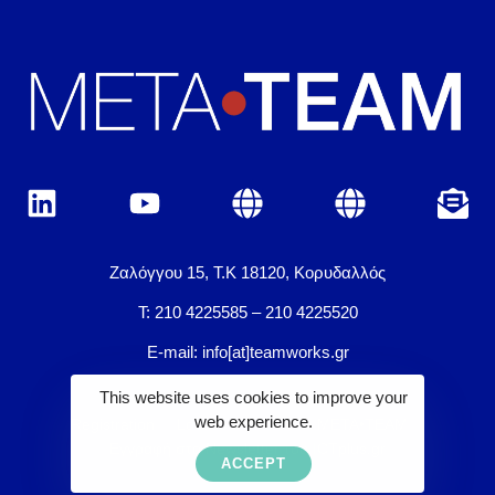
Ζαλόγγου 15, Τ.Κ 18120, Κορυδαλλός
Τ: 210 4225585 – 210 4225520
E-mail: info[at]teamworks.gr
This website uses cookies to improve your
web experience.
Registration
Location - Venue
META•TEAM
Εγγραφή στο Newsletter του ICTplus.gr
ACCEPT